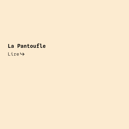
La
Pantoufle
La Pantoufle
Lire
Sabot