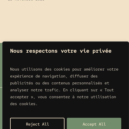
Nous respectons votre vie privée
Contact & Infos
Actualités
Nous utilisons des cookies pour améliorer votre
Facebook
expérience de navigation, diffuser des
publicités ou des contenus personnalisés et
analyser notre trafic. En cliquant sur « Tout
accepter », vous consentez à notre utilisation
des cookies.
© Cobois 2024.
.
Mentions légales
Ce site a été éco-conçu par
@Positive Studio
Reject All
Accept All