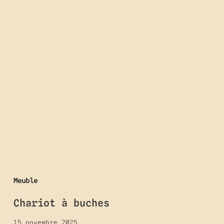
Chariot
à
buches
Meuble
Chariot à buches
15 novembre 2025