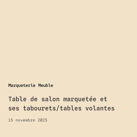
de
salon
marquetée
et
ses
tabourets/tables
volantes
Marqueterie
Meuble
Table de salon marquetée et
ses tabourets/tables volantes
15 novembre 2025